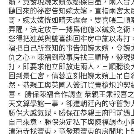
嬪，竟發現婉太嬪欲懸樑自盡，兩人合
聽回來的祕密告知婉太嬪，直指兩宮太
哥，婉太嬪恍如晴天霹靂。雙喜喂三順
弄醒，決定放手一搏爲他施以鍼灸之術
怒得把連英與雙喜綁回牢房中施以毒打。
福把自己所查知的事告知婉太嬪，令婉
仇之心。陳福到敬事房找三順時，發現
打，即要求他立即放走兩人，三順聽後
回到景仁宮，倩蓉立刻把婉太嬪上吊自
然。恭親王與英國人簽訂買賣槍炮的契
喜。 勝保陳福合作調查 恭親王乘報喜
天文算學館一事，卻遭朝廷內的守舊勢
勝保大感氣餒。勝保在恭親王府門前遇
自己來意，勝保決定私下與陳福調查小
清涼寺找濟東，竟發現濟東的房間地上