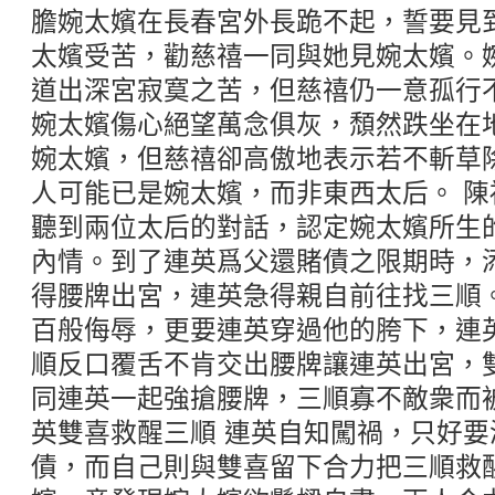
膽婉太嬪在長春宮外長跪不起，誓要見
太嬪受苦，勸慈禧一同與她見婉太嬪。
道出深宮寂寞之苦，但慈禧仍一意孤行
婉太嬪傷心絕望萬念俱灰，頹然跌坐在
婉太嬪，但慈禧卻高傲地表示若不斬草
人可能已是婉太嬪，而非東西太后。 陳
聽到兩位太后的對話，認定婉太嬪所生
內情。到了連英爲父還賭債之限期時，
得腰牌出宮，連英急得親自前往找三順
百般侮辱，更要連英穿過他的胯下，連
順反口覆舌不肯交出腰牌讓連英出宮，
同連英一起強搶腰牌，三順寡不敵衆而
英雙喜救醒三順 連英自知闖禍，只好
債，而自己則與雙喜留下合力把三順救