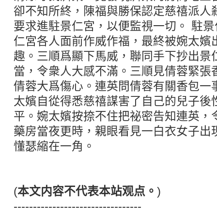
卻不知所終，陳福與勝保認定慈禧派人
要求進駐景仁宮，以便監視一切。 駐景
仁宮各人面前作威作福，最終被婉太嬪
趣。三順爲顯下馬威，聯同手下抄出景
當，令衆人大感不滿。三順見倩蓉緊張
倩蓉大爲傷心。連英問倩蓉有關香包一
太嬪自從得悉慈禧謀害了自己的兒子後
平。婉太嬪按捺不住把祕密告知連英，
藥房當夜更時，親眼看見一白衣女子出
懂瑟縮在一角。
(
本文内容不代表本站观点。
)
---------------------------------