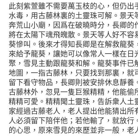
此刻紫萱雖不需要萬玉枝的心，但仍出
水毒，用古藤林裏的土靈珠可解。景天
奔荒山小廟，因爲在破曉時分，長卿的
將在太陽下魂飛魄散。景天等人好不容
葵慘叫。後來才得知長卿是在解救龍葵
來給予龍葵，讓她可以像常人一樣在日
聚，雪見主動跟龍葵和解。龍葵事件已
地圖，一指古藤林，只要找到那裏，就
留下看守物品，長卿則被安排休息靜養
古藤林外，忽見一隻巨猴精精，他能偷
精精可愛。精精聞土靈珠，告訴衆人土
家經過古藤老人，老人提出他能猜出所
人必須留下陪伴他；若他輸了，就放行
的心思，原來雪見的來歷並非一般，老