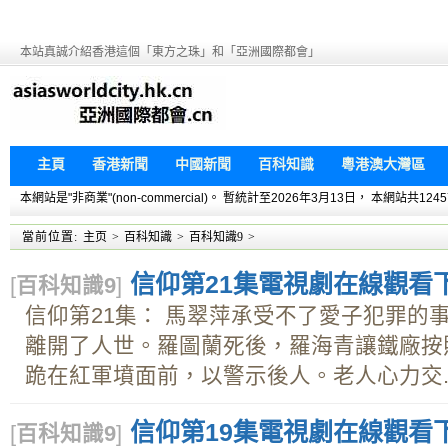
本站真誠介紹香港這個「東方之珠」和「亞洲國際都會」
主頁
香港新聞
中國新聞
百科知識
粵港澳大灣區
本網站是"非商業"(non-commercial)。 暫統計至2026年3月13日， 本網
當前位置:
主页
>
百科知識
>
百科知識9
>
信仰第21集電視劇在線觀看下載
[
百科知識9
]
信仰第21集： 馬翠萍承受不了愛子犯罪的
離開了人世。羅圖蘭死後，羅海青讓鐵廠按
跪在紅軍墳面前，以警示後人。老人心力交..
信仰第19集電視劇在線觀看下載
[
百科知識9
]