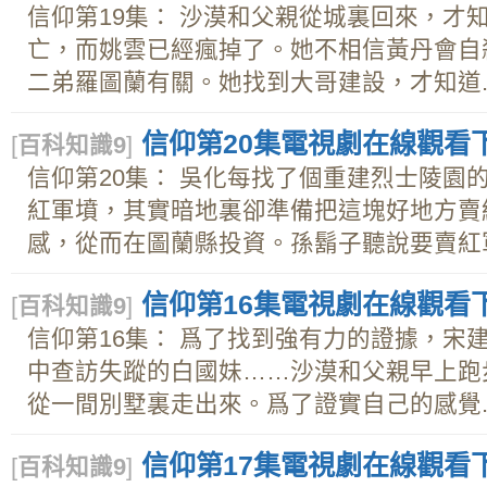
信仰第19集： 沙漠和父親從城裏回來，才
亡，而姚雲已經瘋掉了。她不相信黃丹會自
二弟羅圖蘭有關。她找到大哥建設，才知道..
信仰第20集電視劇在線觀看下載
[
百科知識9
]
信仰第20集： 吳化每找了個重建烈士陵園
紅軍墳，其實暗地裏卻準備把這塊好地方賣
感，從而在圖蘭縣投資。孫鬍子聽說要賣紅軍.
信仰第16集電視劇在線觀看下載
[
百科知識9
]
信仰第16集： 爲了找到強有力的證據，宋
中查訪失蹤的白國妹……沙漠和父親早上跑
從一間別墅裏走出來。爲了證實自己的感覺..
信仰第17集電視劇在線觀看下載
[
百科知識9
]