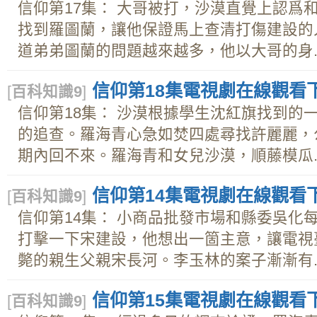
信仰第17集： 大哥被打，沙漠直覺上認爲
找到羅圖蘭，讓他保證馬上查清打傷建設的
道弟弟圖蘭的問題越來越多，他以大哥的身..
信仰第18集電視劇在線觀看下載
[
百科知識9
]
信仰第18集： 沙漠根據學生沈紅旗找到的
的追查。羅海青心急如焚四處尋找許麗麗，
期內回不來。羅海青和女兒沙漠，順藤模瓜..
信仰第14集電視劇在線觀看下載
[
百科知識9
]
信仰第14集： 小商品批發市場和縣委吳化
打擊一下宋建設，他想出一箇主意，讓電視
斃的親生父親宋長河。李玉林的案子漸漸有..
信仰第15集電視劇在線觀看下載
[
百科知識9
]