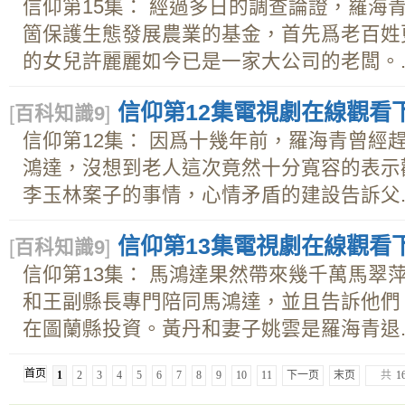
信仰第15集： 經過多日的調查論證，羅海
箇保護生態發展農業的基金，首先爲老百姓
的女兒許麗麗如今已是一家大公司的老闆。..
信仰第12集電視劇在線觀看下載
[
百科知識9
]
信仰第12集： 因爲十幾年前，羅海青曾經
鴻達，沒想到老人這次竟然十分寬容的表示
李玉林案子的事情，心情矛盾的建設告訴父..
信仰第13集電視劇在線觀看下載
[
百科知識9
]
信仰第13集： 馬鴻達果然帶來幾千萬馬翠
和王副縣長專門陪同馬鴻達，並且告訴他們
在圖蘭縣投資。黃丹和妻子姚雲是羅海青退..
首页
1
2
3
4
5
6
7
8
9
10
11
下一页
末页
共
1