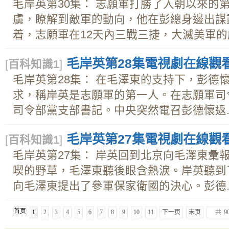
毛岸英第30集： 志願軍打勝了入朝以來的
虜，瞭解到敵軍的動向，他在彭總身邊出謀
着，志願軍在12天內三戰三捷，大滅美軍的威
毛岸英第28集電視劇在線觀看下
[
百科知識1
]
毛岸英第28集： 在毛澤東的支持下，彭德
求，稱岸英是志願軍的第一人。在志願軍司
司令部黨支部書記。中央突然電召彭德懷返..
毛岸英第27集電視劇在線觀看下
[
百科知識1
]
毛岸英第27集： 岸英回到北京向毛澤東彙
喫的野草，毛澤東聽後眼含熱淚。岸英聽到
向毛澤東提出了參軍保家衛國的決心。彭德..
首页
1
2
3
4
5
6
7
8
9
10
11
下一页
末页
共
9