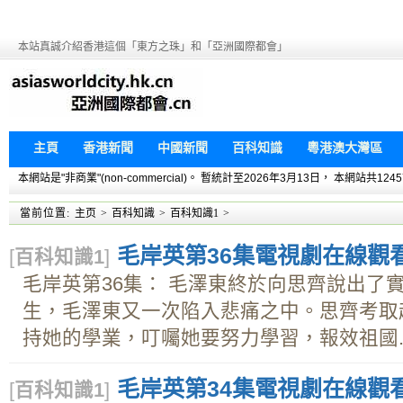
本站真誠介紹香港這個「東方之珠」和「亞洲國際都會」
主頁
香港新聞
中國新聞
百科知識
粵港澳大灣區
本網站是"非商業"(non-commercial)。 暫統計至2026年3月13日， 本網
當前位置:
主页
>
百科知識
>
百科知識1
>
毛岸英第36集電視劇在線觀看下
[
百科知識1
]
毛岸英第36集： 毛澤東終於向思齊說出了
生，毛澤東又一次陷入悲痛之中。思齊考取
持她的學業，叮囑她要努力學習，報效祖國..
毛岸英第34集電視劇在線觀看下
[
百科知識1
]