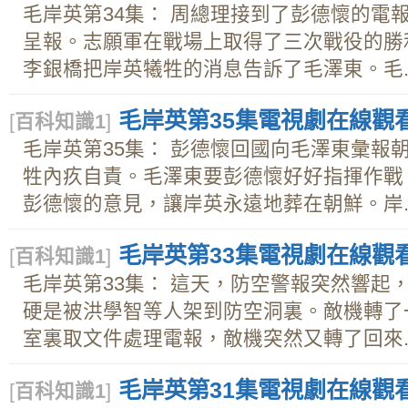
毛岸英第34集： 周總理接到了彭德懷的電
呈報。志願軍在戰場上取得了三次戰役的勝
李銀橋把岸英犧牲的消息告訴了毛澤東。毛..
毛岸英第35集電視劇在線觀看下
[
百科知識1
]
毛岸英第35集： 彭德懷回國向毛澤東彙報
牲內疚自責。毛澤東要彭德懷好好指揮作戰
彭德懷的意見，讓岸英永遠地葬在朝鮮。岸..
毛岸英第33集電視劇在線觀看下
[
百科知識1
]
毛岸英第33集： 這天，防空警報突然響起
硬是被洪學智等人架到防空洞裏。敵機轉了
室裏取文件處理電報，敵機突然又轉了回來..
毛岸英第31集電視劇在線觀看下
[
百科知識1
]