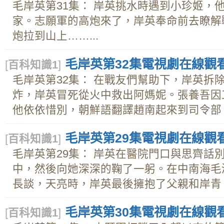
毛岸英第31集： 岸英挑水時遇到小珍姬，
家。志願軍的高炮來了，岸英奉命前去瞭解
炮拉到山上……...
毛岸英第32集電視劇在線觀看下
[
百科知識1
]
毛岸英第32集： 在戰友們幫助下，岸英拆
炸，岸英冒死從火中救出阿媽妮。張養吾因
他依依惜別，朝鮮語翻譯趙南起來到司令部，.
毛岸英第29集電視劇在線觀看下
[
百科知識1
]
毛岸英第29集： 岸英在醫院門口與思齊話
中，然後向她深深的鞠了一躬。在中南海毛
長談，天亮時，岸英最後擁抱了父親和岸青，.
毛岸英第30集電視劇在線觀看下
[
百科知識1
]