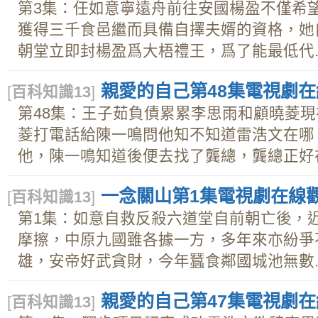
第3集：任如意寧遠舟前往安國楊盈不僅希
獲得三千食邑繼而具備自擇夫婿的資格，她
朝堂立即封楊盈爲大梧禮王，爲了能最低代..
親愛的自己第48集電視劇在線
[
百科知識13
]
第48集：王子茹負債累累李思雨和顧曉菱
菱打電話給陳一鳴問他知不知道雷浩文在哪
他，陳一鳴知道後便去找了龔總，龔總正好在.
一念關山第1集電視劇在線觀看
[
百科知識13
]
第1集：如意自救反殺六道堂自前朝亡後，
摩擦，中原九國雖各據一方，多年來亦紛爭
雄，安帝好武貪財，今年蠶食鄰國城池無數..
親愛的自己第47集電視劇在線
[
百科知識13
]