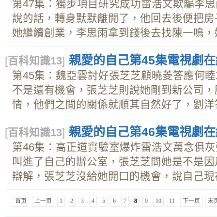
第47集：獨步項目研究成功雷浩文欺騙李
說的話，轉身默默離開了，他回去後便把房
她繼續創業，李思雨拿到錢後去找陳一鳴，她.
親愛的自己第45集電視劇在線
[
百科知識13
]
第45集：魏亞雲討好張芝芝顧曉菱答應何
不是還有機會，張芝芝則說她剛到新公司，
情，他們之間的關係就順其自然好了，劉洋答.
親愛的自己第46集電視劇在線
[
百科知識13
]
第46集：高正道實驗室爆炸雷浩文萬念俱
叫進了自己的辦公室，張芝芝問她是不是因
辯解，張芝芝沒給她開口的機會，說自己現在.
首页
上一页
1
2
3
4
5
6
7
8
9
10
11
下一页
末