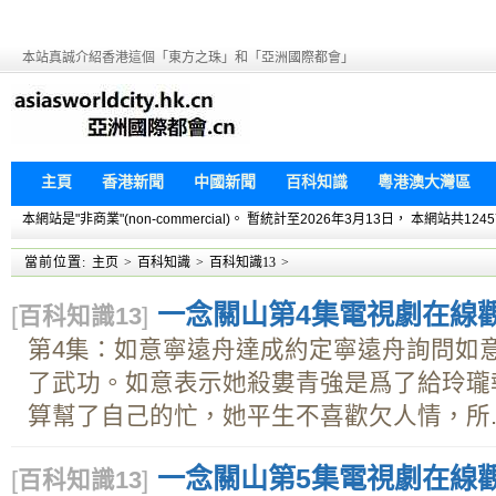
本站真誠介紹香港這個「東方之珠」和「亞洲國際都會」
主頁
香港新聞
中國新聞
百科知識
粵港澳大灣區
本網站是"非商業"(non-commercial)。 暫統計至2026年3月13日， 本網
當前位置:
主页
>
百科知識
>
百科知識13
>
一念關山第4集電視劇在線觀看
[
百科知識13
]
第4集：如意寧遠舟達成約定寧遠舟詢問如
了武功。如意表示她殺婁青強是爲了給玲瓏
算幫了自己的忙，她平生不喜歡欠人情，所..
一念關山第5集電視劇在線觀看
[
百科知識13
]