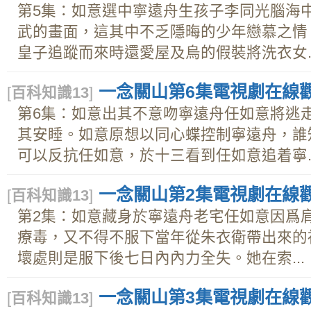
第5集：如意選中寧遠舟生孩子李同光腦海
武的畫面，這其中不乏隱晦的少年戀慕之情
皇子追蹤而來時還愛屋及烏的假裝將洗衣女..
一念關山第6集電視劇在線觀看
[
百科知識13
]
第6集：如意出其不意吻寧遠舟任如意將逃
其安睡。如意原想以同心蝶控制寧遠舟，誰
可以反抗任如意，於十三看到任如意追着寧..
一念關山第2集電視劇在線觀看
[
百科知識13
]
第2集：如意藏身於寧遠舟老宅任如意因爲
療毒，又不得不服下當年從朱衣衛帶出來的祕
壞處則是服下後七日內內力全失。她在索...
一念關山第3集電視劇在線觀看
[
百科知識13
]