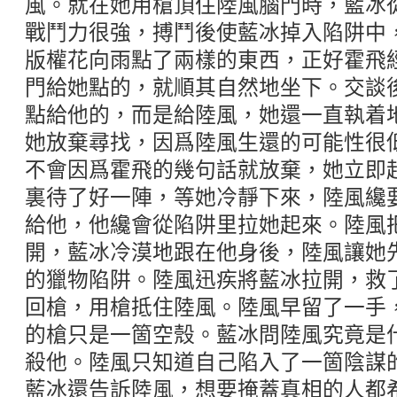
風。就在她用槍頂住陸風腦門時，藍冰
戰鬥力很強，搏鬥後使藍冰掉入陷阱中
版權花向雨點了兩樣的東西，正好霍飛
門給她點的，就順其自然地坐下。交談
點給他的，而是給陸風，她還一直執着
她放棄尋找，因爲陸風生還的可能性很
不會因爲霍飛的幾句話就放棄，她立即
裏待了好一陣，等她冷靜下來，陸風纔
給他，他纔會從陷阱里拉她起來。陸風
開，藍冰冷漠地跟在他身後，陸風讓她
的獵物陷阱。陸風迅疾將藍冰拉開，救
回槍，用槍抵住陸風。陸風早留了一手
的槍只是一箇空殼。藍冰問陸風究竟是
殺他。陸風只知道自己陷入了一箇陰謀
藍冰還告訴陸風，想要掩蓋真相的人都